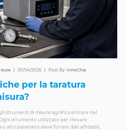
isura
|
30/04/2026
|
Post By:
InnoChia
che per la taratura
misura?
li strumenti di misura significa entrare nel
 Ogni strumento utilizzato per rilevare
 altri parametri deve fornire dati affidabili,