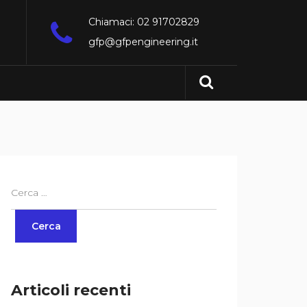
Chiamaci: 02 91702829
gfp@gfpengineering.it
Articoli recenti