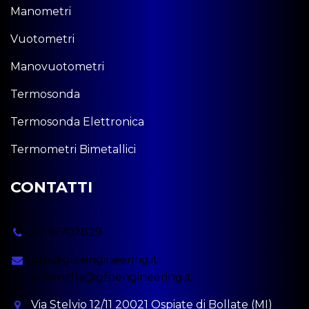
Manometri
Vuotometri
Manovuotometri
Termosonda
Termosonda Elettronica
Termometri Bimetallici
CONTATTI
02 91702829
gfp@gfpengineering.it
antonella@gfpengineering.it
Via Stelvio 12/11 20021 Ospiate di Bollate (MI)