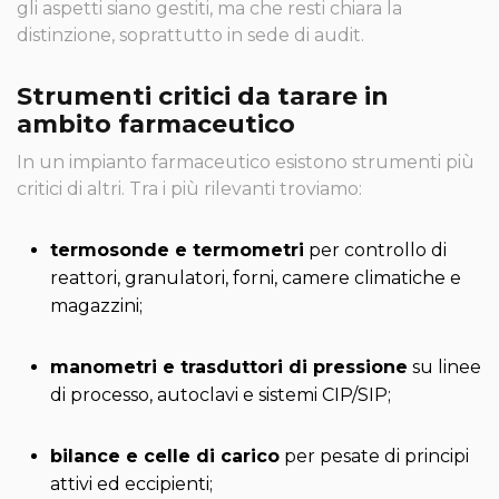
gli aspetti siano gestiti, ma che resti chiara la
distinzione, soprattutto in sede di audit.
Strumenti critici da tarare in
ambito farmaceutico
In un impianto farmaceutico esistono strumenti più
critici di altri. Tra i più rilevanti troviamo:
termosonde e termometri
per controllo di
reattori, granulatori, forni, camere climatiche e
magazzini;
manometri e trasduttori di pressione
su linee
di processo, autoclavi e sistemi CIP/SIP;
bilance e celle di carico
per pesate di principi
attivi ed eccipienti;