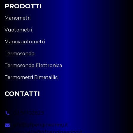
PRODOTTI
Manometri
Vuotometri
Manovuotometri
Termosonda
Termosonda Elettronica
Termometri Bimetallici
CONTATTI
02 91702829
gfp@gfpengineering.it
antonella@gfpengineering.it