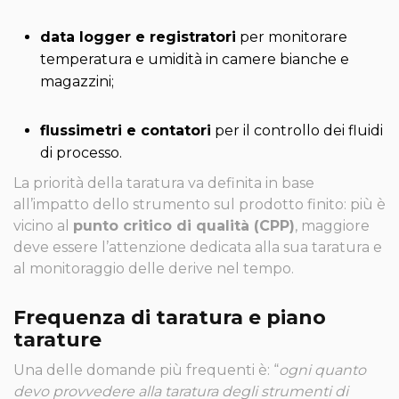
data logger e registratori
per monitorare
temperatura e umidità in camere bianche e
magazzini;
flussimetri e contatori
per il controllo dei fluidi
di processo.
La priorità della taratura va definita in base
all’impatto dello strumento sul prodotto finito: più è
vicino al
punto critico di qualità (CPP)
, maggiore
deve essere l’attenzione dedicata alla sua taratura e
al monitoraggio delle derive nel tempo.
Frequenza di taratura e piano
tarature
Una delle domande più frequenti è: “
ogni quanto
devo provvedere alla taratura degli strumenti di