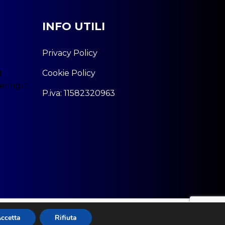
INFO UTILI
Privacy Policy
t
Cookie Policy
ring.it
P.iva: 11582320963
ccetta
Rifiuta