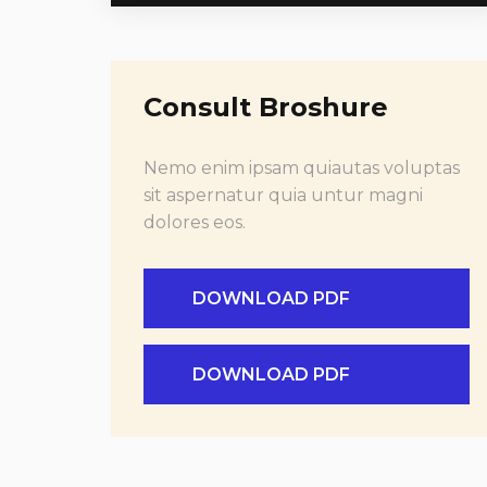
Consult Broshure
Nemo enim ipsam quiautas voluptas
sit aspernatur quia untur magni
dolores eos.
DOWNLOAD PDF
DOWNLOAD PDF