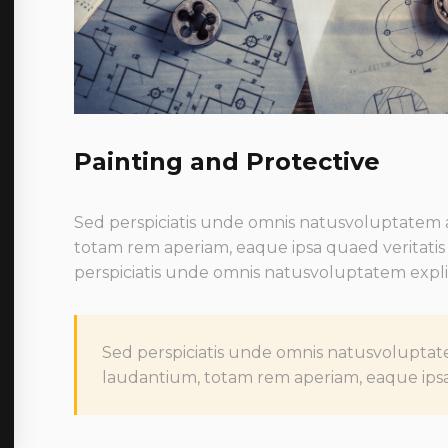
Painting and Protective
Sed perspiciatis unde omnis natusvoluptate
totam rem aperiam, eaque ipsa quaed veritatis 
perspiciatis unde omnis natusvoluptatem expl
Sed perspiciatis unde omnis natusvolupt
laudantium, totam rem aperiam, eaque ipsa 