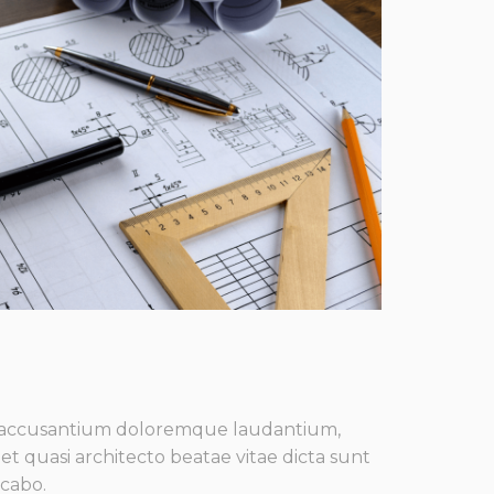
m accusantium doloremque laudantium,
et quasi architecto beatae vitae dicta sunt
icabo.