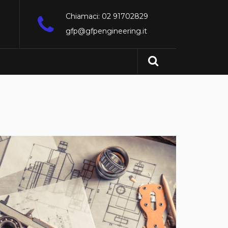
Chiamaci: 02 91702829
gfp@gfpengineering.it