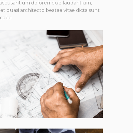
m accusantium doloremque laudantium,
et quasi architecto beatae vitae dicta sunt
icabo.