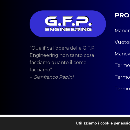
PRO
Manom
Vuoto
“Qualifica l’opera della G.F.P.
Manov
Engineering non tanto cosa
facciamo quanto il come
Termo
facciamo”
– Gianfranco Papini
Termos
Termom
Utilizziamo i cookie per assic
Innovea @ 2025. Tutti i Diritti Riservati.