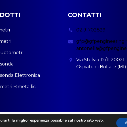
DOTTI
CONTATTI
etri
02 91702829
metri
gfp@gfpengineering.i
antonella@gfpenginee
uotometri
Via Stelvio 12/11 20021
sonda
Ospiate di Bollate (MI)
onda Elettronica
etri Bimetallici
urarti la miglior esperienza possibile sul nostro sito web.
A