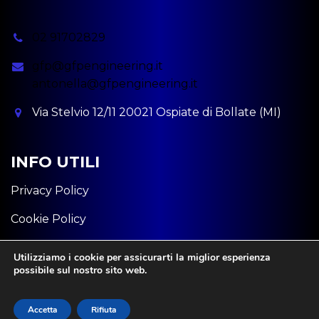
02 91702829
gfp@gfpengineering.it
antonella@gfpengineering.it
Via Stelvio 12/11 20021 Ospiate di Bollate (MI)
INFO UTILI
Privacy Policy
Cookie Policy
P.iva: 11582320963
Utilizziamo i cookie per assicurarti la miglior esperienza
possibile sul nostro sito web.
Accetta
Rifiuta
Innovea @ 2025. Tutti i Diritti Riservati.