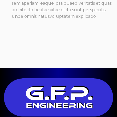
rem aperiam, eaque ipsa quaed veritatis et quasi
architecto beatae vitae dicta sunt perspiciatis
unde omnis natusvoluptatem explicabo.