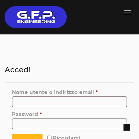
Accedi
Richiesto
Nome utente o indirizzo email
*
Richiesto
Password
*
Ricordami