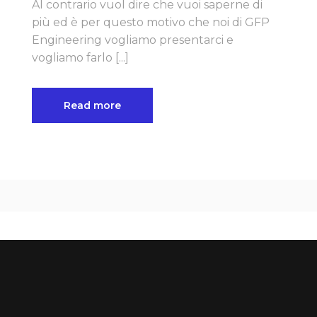
Al contrario vuol dire che vuoi saperne di
più ed è per questo motivo che noi di GFP
Engineering vogliamo presentarci e
vogliamo farlo [...]
Read more