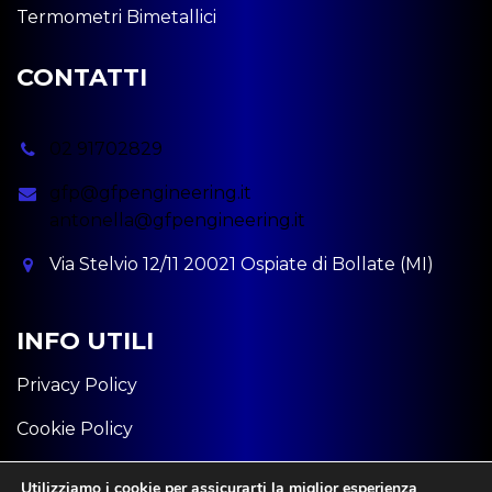
Termometri Bimetallici
CONTATTI
02 91702829
gfp@gfpengineering.it
antonella@gfpengineering.it
Via Stelvio 12/11 20021 Ospiate di Bollate (MI)
INFO UTILI
Privacy Policy
Cookie Policy
P.iva: 11582320963
Utilizziamo i cookie per assicurarti la miglior esperienza