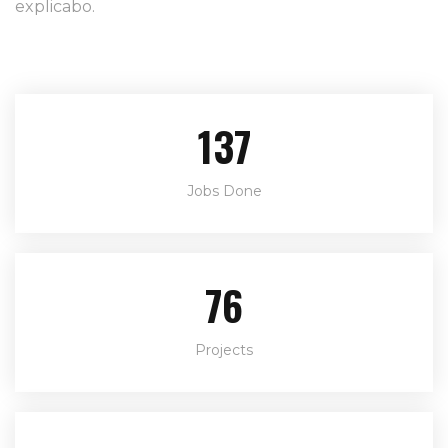
explicabo.
171
Jobs Done
95
Projects