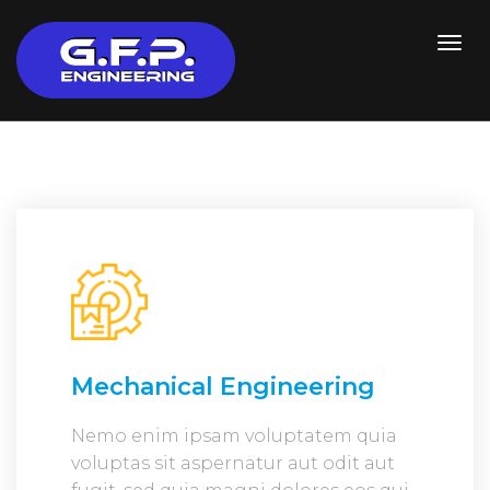
Mechanical Engineering
Nemo enim ipsam voluptatem quia
voluptas sit aspernatur aut odit aut