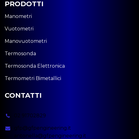
PRODOTTI
Manometri
Vuotometri
Manovuotometri
Termosonda
Termosonda Elettronica
Termometri Bimetallici
CONTATTI
02 91702829
gfp@gfpengineering.it
antonella@gfpengineering.it