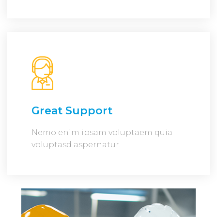
Great Support
Nemo enim ipsam voluptaem quia
voluptasd aspernatur.